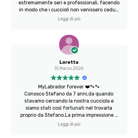
estremamente seri e professionali, facendo
in modo che i cuccioli non venissero ceduti
prima dei tre mesi, il tempo necessario per
Leggi di più
una corretta socializzazione con la famiglia
e il branco. L'allevatore, Stefano, è una
persona competente e appassionata, che
continua a seguire i propri cuccioli anche
dopo che sono stati affidati alle nuove
famiglie. La sua dedizione e professionalità
Loretta
sono evidenti e mi hanno lasciato un ottimo
15 Marzo 2026
ricordo. La nostra Kira ha un carattere
meraviglioso e MAi scelta più azzeccata!"
MyLabrador forever ❤️🐾🐾
Consigliatissimo!!! 😍👍🙏
Conosco Stefano da 7 anni,da quando
stavamo cercando la nostra cucciola e
siamo stati così fortunati nel trovarla
proprio da Stefano.La prima impressione è
quella che conta e lui ci è sembrato sin
Leggi di più
dalla prima telefonata,una bella
persona,cordiale,disponibile ma allo stesso