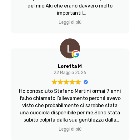
del mio Aki che erano davvero molto
letteralmente travolto dal suo equilibrio e
importanti!
dalla sua dolcezza, che potevano essere
Di una gentilezza unica!
così solo perchè negli anni sono le state
Leggi di più
Non lascerò mai più Reico!
date quelle attenzioni nella sua crescita,
nella sua alimentazione e nel suo benessere
generale, che raramente ho visto in altri
cani.
Grazie Stefano per avermi affidato tua
figlia, è molto più di quanto potessi
Loretta M
immaginare!
22 Maggio 2026
Ho conosciuto Stefano Martini ormai 7 anni
fa,ho chiamato l’allevamento perché avevo
visto che probabilmente ci sarebbe stata
una cucciola disponibile per me.Sono stata
subito colpita dalla sua gentilezza dalla
voce calma e dalla pazienza con cui mi ha
Leggi di più
dato tutte le informazioni che cercavo.