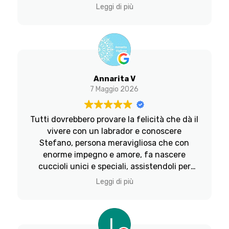
Chapeau!
Astrid sono solo complimenti per come
Leggi di più
riesce a fare tutte le attività senza
problemi e con tantissimo entusiasmo, una
cosa che colpisce molto gli addestratori è il
fatto che è un cane che non ha paura di
nulla e io ritengo che questo sia dovuto al
percorso fatto da Stefano mentre era
Annarita V
ancora nel suo allevamento. Per tutto
7 Maggio 2026
questo noi sceglieremmo My Labrador
ancora 100 volte. Grazie Stefano di esserci.
Tutti dovrebbero provare la felicità che dà il
Cristina Maurizio e Astrid
vivere con un labrador e conoscere
Stefano, persona meravigliosa che con
enorme impegno e amore, fa nascere
cuccioli unici e speciali, assistendoli per
tutta la loro vita
Leggi di più