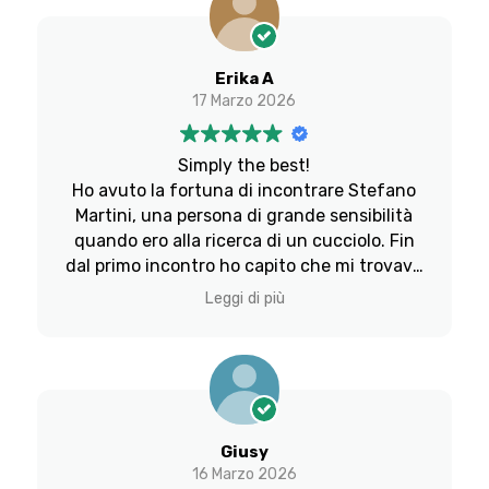
My Labrador è per tutti, ma non è da tutti
come l’AMORE.
Erika A
17 Marzo 2026
Simply the best!
Ho avuto la fortuna di incontrare Stefano
Martini, una persona di grande sensibilità
quando ero alla ricerca di un cucciolo. Fin
dal primo incontro ho capito che mi trovavo
di fronte a una persona speciale unica per
Leggi di più
correttezza, amore, senso di responsabilità
e abnegazione al lavoro. Stefano non solo
mi ha consentito di prendere il cane solo
dopo 3 mesi nei quali lui, la sua splendida
famiglia, canina e non, avevano avuto
modo di far fare le prime esperienze al
Giusy
cane. Il risultato è un animale competente
16 Marzo 2026