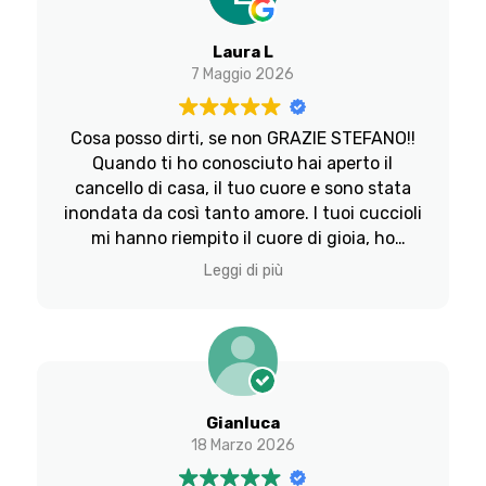
Laura L
7 Maggio 2026
Cosa posso dirti, se non GRAZIE STEFANO!!
Quando ti ho conosciuto hai aperto il
cancello di casa, il tuo cuore e sono stata
inondata da così tanto amore. I tuoi cuccioli
mi hanno riempito il cuore di gioia, ho
respirato di nuovo, quel giorno..ho
Leggi di più
trascorso ore bellissime a casa tua, il tuo
non è un “allevamento intensivo”, è Casa, è
quiete, Amore puro che percepisci dalla
serenità che te ed i tuoi cuccioli emanate a
chi vi fa visita. Parlare con te arricchisce,
sai dispensare consigli senza risparmiarti e
Gianluca
non sei geloso del tuo sapere. Ho visto la
18 Marzo 2026
delicatezza dei gesti verso queste Anime