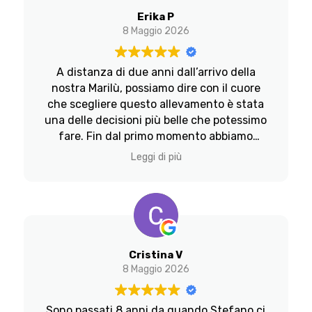
la sua bonta', la sua dolcezza,il suo andar
Erika P
d'accordo con tutti i suoi simili la rendono
8 Maggio 2026
unica come penso che siano tutti i Labrador
di Stefano Martini di MyLabrador.Grazie
A distanza di due anni dall’arrivo della
Stefano!
nostra Marilù, possiamo dire con il cuore
che scegliere questo allevamento è stata
una delle decisioni più belle che potessimo
fare. Fin dal primo momento abbiamo
percepito quanto amore, competenza e
Leggi di più
dedizione Stefano metta nel suo lavoro.
Marilù è un cane speciale sotto ogni
aspetto, dolcissima, sensibile, equilibrata e
incredibilmente intelligente, ha un
carattere meraviglioso, si adatta con
facilità a qualsiasi situazione ed è sempre
Cristina V
serena e socievole con tutti, persone e altri
8 Maggio 2026
cani. Siamo convinti che tutto questo non
sia un caso, ma il risultato dell’attenzione,
Sono passati 8 anni da quando Stefano ci