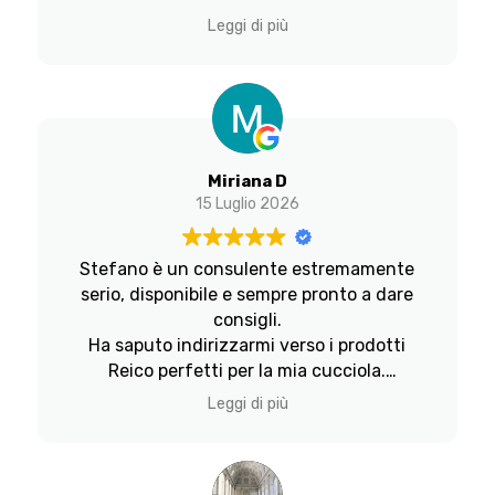
impeccabili. Non ho trovato nulla da
Leggi di più
migliorare e lo consiglio vivamente a
chiunque desideri un Lab. Un’esperienza ed
emozione uniche ❤️🐾
Miriana D
15 Luglio 2026
Stefano è un consulente estremamente
serio, disponibile e sempre pronto a dare
consigli.
Ha saputo indirizzarmi verso i prodotti
Reico perfetti per la mia cucciola.
Prima, con le crocchette industriali, la
Leggi di più
piccola stava sempre male (prurito,
dermatite, feci molli e pelo spento), da
quando siamo passati a Reico, sta