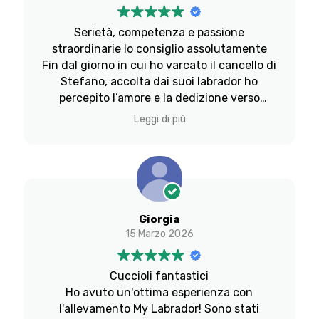
ed equilibrato, affettuoso e intelligente.
Stefano è rimasto nella nostra vita come
Serietà, competenza e passione
uno zio saggio che coltiva il rapporto con le
straordinarie lo consiglio assolutamente
persone cui affida i suoi cani. Il suo lavoro
Fin dal giorno in cui ho varcato il cancello di
non finisce con la consegna del cucciolo:
Stefano, accolta dai suoi labrador ho
quello è solo l’inizio di un rapporto che dura
percepito l’amore e la dedizione verso
nel tempo. Oggi abbiamo preso un secondo
questa magnifica razza. Ho un cucciolo di
cane da lui, ben consapevoli che saremo
Leggi di più
10 mesi e da quel momento sono seguita in
sempre guidati dal migliore degli allevatori.
tutto in tutto, Stefano ci dà la massima
Se cercate un allevamento serio
disponibilità e ci chiarisce ogni dubbio.
professionale siete nel posto giusto.
Credo non esisista allevamento migliore.
Giorgia
15 Marzo 2026
Cuccioli fantastici
Ho avuto un'ottima esperienza con
l'allevamento My Labrador! Sono stati