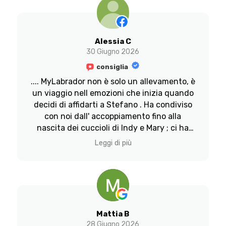
famiglia del cucciolo.che dire poi il suo
allevamento di una pulizia e ordine che
rappresenta la persona.
Alessia C
30 Giugno 2026
consiglia
.... MyLabrador non è solo un allevamento, è
un viaggio nell emozioni che inizia quando
decidi di affidarti a Stefano . Ha condiviso
con noi dall' accoppiamento fino alla
nascita dei cuccioli di Indy e Mary ; ci ha
sempre aggiornato sulla crescita dei piccoli
Leggi di più
, è sempre stato disponibile a rispondere a
tutte le nostre domande, a 2 mesi la scelta
del cucciolo con tanto di informazione
riguardo la cucciolata .
L emozione più grande è stata la scorsa
settimana quando è arrivato il momento di
Mattia B
andare a prendere il nostro Achille ,
28 Giugno 2026