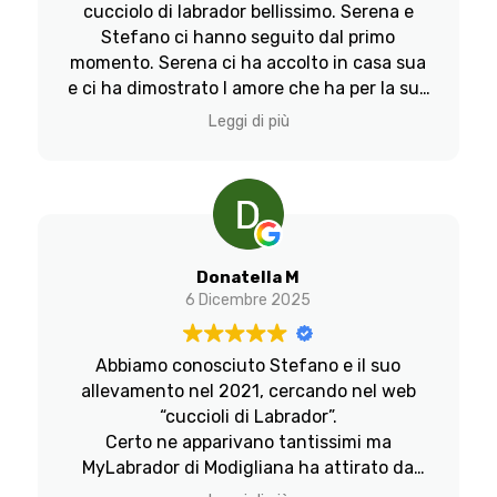
cucciolo di labrador bellissimo. Serena e
Stefano ci hanno seguito dal primo
momento. Serena ci ha accolto in casa sua
e ci ha dimostrato l amore che ha per la sua
Bloom, mamma di Olga, e i suoi cuccioli. Ci
Leggi di più
ha dato tutti consigli per inserire la
cucciolotta nella nostra famiglia. Dall'
alimentazione alle piccole abitudini. Non
possiamo fare altro che ringraziare lei e
Stefano per la professionalità, cordialità e
disponibilità dimostrataci. Un allevamento
Donatella M
di puro Amore per i cuccioli e un punto
6 Dicembre 2025
fermo di riferimento per la famiglia. Grazie
di cuore. Marina Mari
Abbiamo conosciuto Stefano e il suo
allevamento nel 2021, cercando nel web
Modifica
“cuccioli di Labrador”.
Certo ne apparivano tantissimi ma
Elimina
MyLabrador di Modigliana ha attirato da
subito la nostra attenzione e curiosità