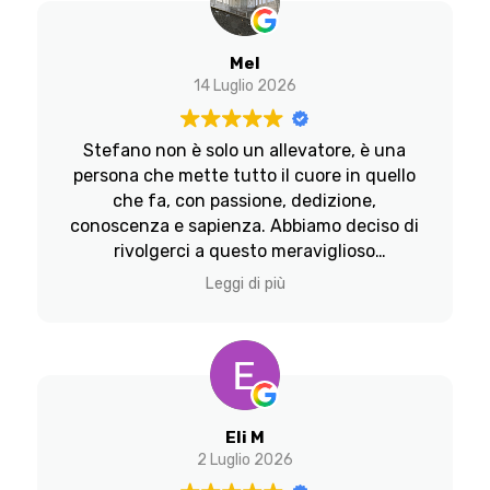
benissimo.
Grazie mille Stefano per la tua
professionalità!
Mel
14 Luglio 2026
Stefano non è solo un allevatore, è una
persona che mette tutto il cuore in quello
che fa, con passione, dedizione,
conoscenza e sapienza. Abbiamo deciso di
rivolgerci a questo meraviglioso
allevamento per il nostro primo cucciolo di
Leggi di più
Labrador giallo, in occasione di una
grandiosa cucciolata di altissima
genealogia: Stefano ci ha affidato una
creatura meravigliosa, non solo
esteticamente bellissima ma anche
equilibratissima. Ma soprattutto ci ha
Eli M
donato un vero e proprio pezzo di cuore di
2 Luglio 2026
cui vogliamo prenderci cura per sempre ,