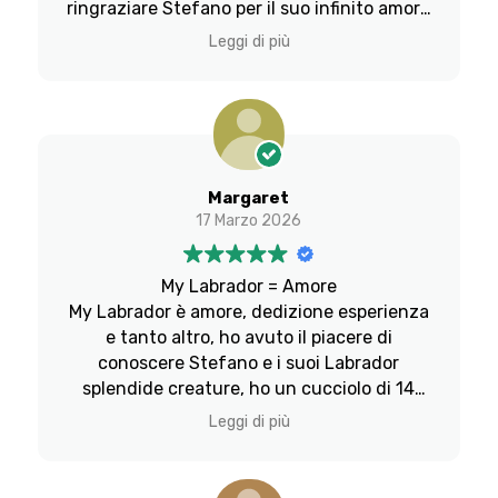
ringraziare Stefano per il suo infinito amore
verso tutti i suoi cani e per la sua continua
Leggi di più
disponibilità. Mylabrador è una sicurezza
nella scelta di un cane nato e cresciuto
nell'amore, nella sicurezza, in salute fisica
ed emotiva.
Grazie Stefano per la tua dedizione.
Sara
Margaret
17 Marzo 2026
My Labrador = Amore
My Labrador è amore, dedizione esperienza
e tanto altro, ho avuto il piacere di
conoscere Stefano e i suoi Labrador
splendide creature, ho un cucciolo di 14
mesi dire splendido è poco come tutti i cani
Leggi di più
di Stefano. La famiglia di My Labrador ti
segue sempre non sei mai solo entri in un
mondo dove si respira amore per i ns cani.