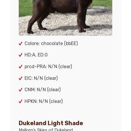
Colore: chocolate (bbEE)
HD:A, ED:0
prcd-PRA: N/N (clear)
EIC: N/N (clear)
CNM: N/N (clear)
HPKN: N/N (clear)
Dukeland Light Shade
Mallorn’s Skies of Dukeland