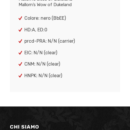
Mallorn’s Wow of Dukeland
Colore: nero (BbEE)
HD:A, ED:0
prcd-PRA: N/N (carrier)
EIC: N/N (clear)
CNM: N/N (clear)
HNPK: N/N (clear)
CHI SIAMO