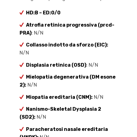
HD:B –
ED:0/0
Atrofia retinica progressiva (prcd-
PRA)
: N/N
Collasso indotto da sforzo (EIC):
N/N
Displasia retinica (OSD)
: N/N
Mielopatia degenerativa (DM esone
2):
N/N
Miopatia ereditaria (CNM):
N/N
Nanismo-Skeletal Dysplasia 2
(SD2):
N/N
Paracheratosi nasale ereditaria