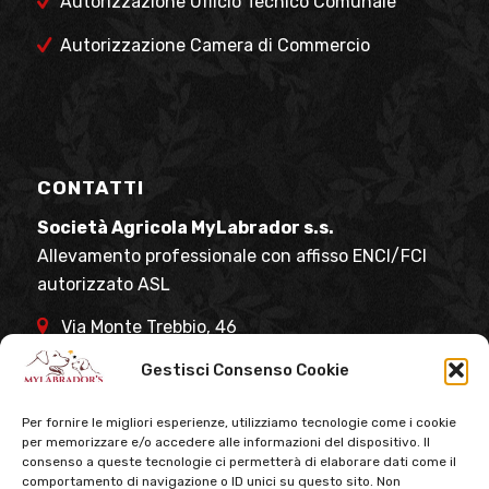
Autorizzazione Ufficio Tecnico Comunale
Autorizzazione Camera di Commercio
CONTATTI
Società Agricola MyLabrador s.s.
Allevamento professionale con affisso ENCI/FCI
autorizzato ASL
Via Monte Trebbio, 46
47015 Modigliana (FC)
Gestisci Consenso Cookie
Stefano +39 391 18 92 137
Per fornire le migliori esperienze, utilizziamo tecnologie come i cookie
(visite solo su appuntamento)
per memorizzare e/o accedere alle informazioni del dispositivo. Il
consenso a queste tecnologie ci permetterà di elaborare dati come il
comportamento di navigazione o ID unici su questo sito. Non