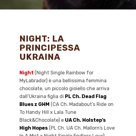
NIGHT: LA
PRINCIPESSA
UKRAINA
Night
(Night Single Rainbow for
MyLabrador) è una bellissima femmina
chocolate, un piccolo gioiello che arriva
dall’Ukraina figlia di
PL Ch. Dead Flag
Blues z GHM
(CA Ch. Madabout’s Ride on
To Handy Hill x Lala Tune
Black&Chocolate) e
UA Ch. Holstep’s
High Hopes
(PL Ch. UA Ch. Mallorn’s Love
In A Mist x Night Single Endless Love).