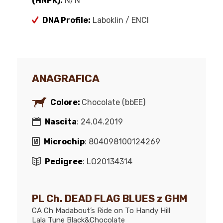
(HNPK):
N/N
DNA Profile:
Laboklin / ENCI
ANAGRAFICA
Colore:
Chocolate (bbEE)
Nascita
: 24.04.2019
Microchip
: 804098100124269
Pedigree
: LO20134314
PL Ch. DEAD FLAG BLUES z GHM
CA Ch Madabout’s Ride on To Handy Hill
Lala Tune Black&Chocolate