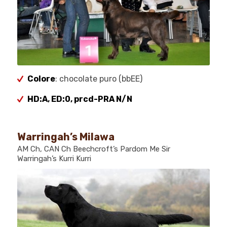
Colore
: chocolate puro (bbEE)
HD:A, ED:0, prcd-PRA N/N
Warringah’s Milawa
AM Ch, CAN Ch Beechcroft’s Pardom Me Sir
Warringah’s Kurri Kurri