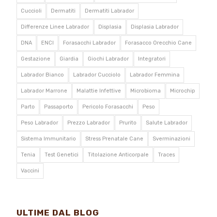
Cuccioli
Dermatiti
Dermatiti Labrador
Differenze Linee Labrador
Displasia
Displasia Labrador
DNA
ENCI
Forasacchi Labrador
Forasacco Orecchio Cane
Gestazione
Giardia
Giochi Labrador
Integratori
Labrador Bianco
Labrador Cucciolo
Labrador Femmina
Labrador Marrone
Malattie Infettive
Microbioma
Microchip
Parto
Passaporto
Pericolo Forasacchi
Peso
Peso Labrador
Prezzo Labrador
Prurito
Salute Labrador
Sistema Immunitario
Stress Prenatale Cane
Sverminazioni
Tenia
Test Genetici
Titolazione Anticorpale
Traces
Vaccini
ULTIME DAL BLOG