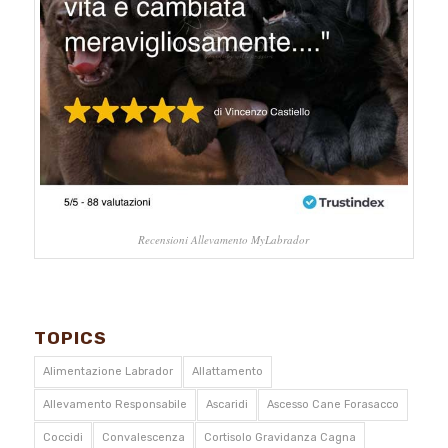
Recensioni Allevamento MyLabrador
TOPICS
Alimentazione Labrador
Allattamento
Allevamento Responsabile
Ascaridi
Ascesso Cane Forasacco
Coccidi
Convalescenza
Cortisolo Gravidanza Cagna