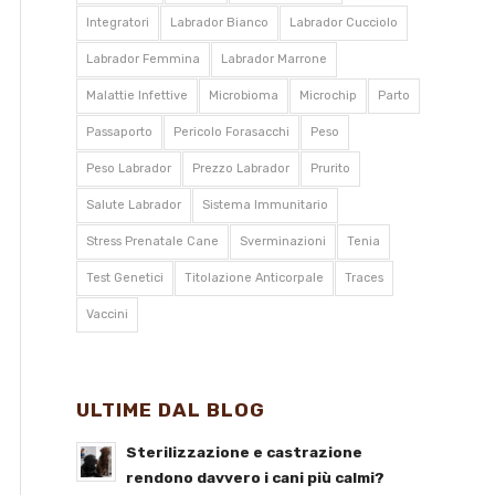
Integratori
Labrador Bianco
Labrador Cucciolo
Labrador Femmina
Labrador Marrone
Malattie Infettive
Microbioma
Microchip
Parto
Passaporto
Pericolo Forasacchi
Peso
Peso Labrador
Prezzo Labrador
Prurito
Salute Labrador
Sistema Immunitario
Stress Prenatale Cane
Sverminazioni
Tenia
Test Genetici
Titolazione Anticorpale
Traces
Vaccini
ULTIME DAL BLOG
Sterilizzazione e castrazione
rendono davvero i cani più calmi?