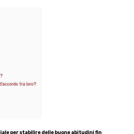
i?
d’accordo tra loro?
iale per stabilire delle buone abitudini fin