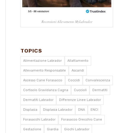
Recensioni Allevamento MyLabrador
TOPICS
Alimentazione Labrador
Allattamento
Allevamento Responsabile
Ascaridi
Ascesso Cane Forasacco
Coccidi
Convalescenza
Cortisolo Gravidanza Cagna
Cuccioli
Dermatiti
Dermatiti Labrador
Differenze Linee Labrador
Displasia
Displasia Labrador
DNA
ENCI
Forasacchi Labrador
Forasacco Orecchio Cane
Gestazione
Giardia
Giochi Labrador