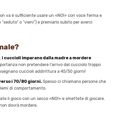
 non va è sufficiente usare un «NO!» con voce ferma e
“seduto” o “vieni”) e premiarlo subito per averci
male?
,
i cuccioli imparano dalla madre a mordere
portanza non pretendere l’arrivo del cucciolo troppo
nsegnano cuccioli addirittura a 45/50 giorni!
verso i 70/80 giorni.
Spesso ci chiamano persone che
oblemi di comportamento.
mate il gioco con un secco «NO!» e smettete di giocare.
 non dovrà mordere.