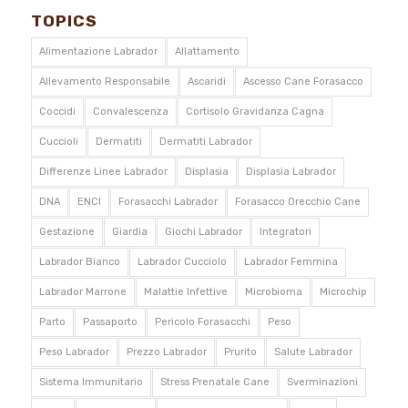
TOPICS
Alimentazione Labrador
Allattamento
Allevamento Responsabile
Ascaridi
Ascesso Cane Forasacco
Coccidi
Convalescenza
Cortisolo Gravidanza Cagna
Cuccioli
Dermatiti
Dermatiti Labrador
Differenze Linee Labrador
Displasia
Displasia Labrador
DNA
ENCI
Forasacchi Labrador
Forasacco Orecchio Cane
Gestazione
Giardia
Giochi Labrador
Integratori
Labrador Bianco
Labrador Cucciolo
Labrador Femmina
Labrador Marrone
Malattie Infettive
Microbioma
Microchip
Parto
Passaporto
Pericolo Forasacchi
Peso
Peso Labrador
Prezzo Labrador
Prurito
Salute Labrador
Sistema Immunitario
Stress Prenatale Cane
Sverminazioni