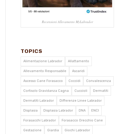
Recensioni Allevamento MyLabrador
TOPICS
Alimentazione Labrador
Allattamento
Allevamento Responsabile
Ascaridi
Ascesso Cane Forasacco
Coccidi
Convalescenza
Cortisolo Gravidanza Cagna
Cuccioli
Dermatiti
Dermatiti Labrador
Differenze Linee Labrador
Displasia
Displasia Labrador
DNA
ENCI
Forasacchi Labrador
Forasacco Orecchio Cane
Gestazione
Giardia
Giochi Labrador