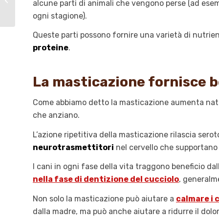
alcune parti di animali che vengono perse (ad ese
coccidiosi
ogni stagione).
Queste parti possono fornire una varietà di nutrient
proteine
.
La masticazione fornisce 
Come abbiamo detto la masticazione aumenta natur
che anziano.
L’azione ripetitiva della masticazione rilascia ser
neurotrasmettitori
nel cervello che supportano 
I cani in ogni fase della vita traggono beneficio 
nella fase di dentizione del cucciolo
, generalm
Non solo la masticazione può aiutare a
calmare i c
dalla madre, ma può anche aiutare a ridurre il dolor