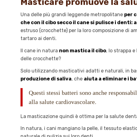
Masticare promuove la sal
Una delle più grandi leggende metropolitane
per c
che con il cibo secco il cane si pulisce i denti
estruso (crocchette) per la loro composizione di ami
tartaro ai denti.
Il cane in natura
non mastica il cibo
, lo strappa 
delle crocchette?
Solo utilizzando masticativi adatti e naturali, in bas
produzione di saliva
, che
aiuta a eliminare i ba
Questi stessi batteri sono anche responsabil
alla salute cardiovascolare.
La masticazione quindi è ottima per la salute den
In natura, i cani mangiano la pelle, il tessuto elast
naturale di pulizia sui loro denti.