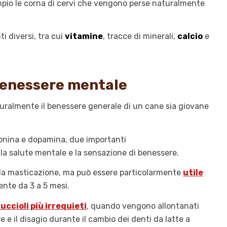
mpio le corna di cervi che vengono perse naturalmente
i diversi, tra cui
vitamine
, tracce di minerali,
calcio
e
benessere mentale
almente il benessere generale di un cane sia giovane
otonina e dopamina, due importanti
la salute mentale e la sensazione di benessere.
dalla masticazione, ma può essere particolarmente
utile
ente da 3 a 5 mesi.
uccioli più irrequieti
, quando vengono allontanati
e e il disagio durante il cambio dei denti da latte a