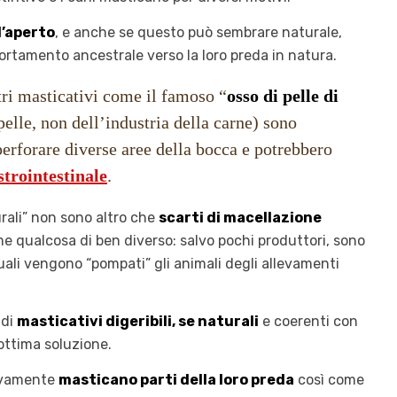
l’aperto
, e anche se questo può sembrare naturale,
tamento ancestrale verso la loro preda in natura.
tri masticativi come il famoso “
osso di pelle di
pelle, non dell’industria della carne) sono
perforare diverse aree della bocca e potrebbero
strointestinale
.
rali” non sono altro che
scarti di macellazione
me qualcosa di ben diverso: salvo pochi produttori, sono
uali vengono “pompati” gli animali degli allevamenti
 di
masticativi digeribili, se naturali
e coerenti con
’ottima soluzione.
ntivamente
masticano parti della loro preda
così come