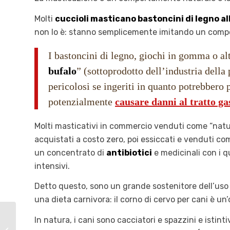
Molti
cuccioli masticano bastoncini di legno al
non lo è: stanno semplicemente imitando un compor
I bastoncini di legno, giochi in gomma o al
bufalo
” (sottoprodotto dell’industria della 
pericolosi se ingeriti in quanto potrebbero 
potenzialmente
causare danni al tratto ga
Molti masticativi in commercio venduti come “natu
acquistati a costo zero, poi essiccati e venduti co
un concentrato di
antibiotici
e medicinali con i q
intensivi.
Detto questo, sono un grande sostenitore dell’uso
una dieta carnivora: il corno di cervo per cani è un
In natura, i cani sono cacciatori e spazzini e isti
Coccidi cane: cause,
sintomi e cura della