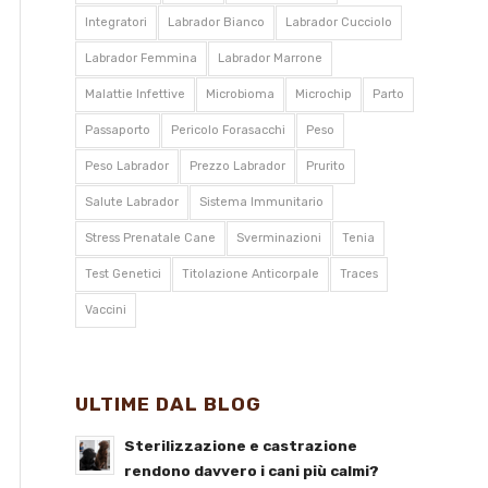
Integratori
Labrador Bianco
Labrador Cucciolo
Labrador Femmina
Labrador Marrone
Malattie Infettive
Microbioma
Microchip
Parto
Passaporto
Pericolo Forasacchi
Peso
Peso Labrador
Prezzo Labrador
Prurito
Salute Labrador
Sistema Immunitario
Stress Prenatale Cane
Sverminazioni
Tenia
Test Genetici
Titolazione Anticorpale
Traces
Vaccini
ULTIME DAL BLOG
Sterilizzazione e castrazione
rendono davvero i cani più calmi?