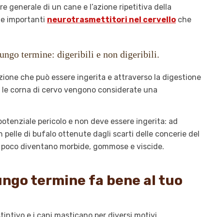
generale di un cane e l’azione ripetitiva della
ue importanti
neurotrasmettitori nel cervello
che
ungo termine: digeribili e non digeribili.
zione che può essere ingerita e attraverso la digestione
o, le corna di cervo vengono considerate una
tenziale pericolo e non deve essere ingerita: ad
 pelle di bufalo ottenute dagli scarti delle concerie del
po poco diventano morbide, gommose e viscide.
ungo termine fa bene al tuo
ntivo e i cani masticano per diversi motivi.