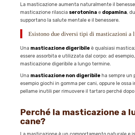
La masticazione aumenta naturalmente il benessere 
masticazione rilascia
serotonina
e
dopamina
, d
supportano la salute mentale e il benessere.
Esistono due diversi tipi di masticazioni a l
Una
masticazione digeribile
è qualsiasi mastica
essere assorbita e utilizzata dal corpo: ad esempi
masticazione digeribile a lungo termine.
Una
masticazione non digeribile
ha sempre un po
esempio giochi in gomma per cani, oppure le ossa in
pellame inutili per rimuovere il tartaro perché do
Perché la masticazione a l
cane?
La masticazione è un comportamento naturale e isti