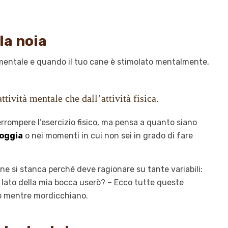
la noia
entale e quando il tuo cane è stimolato mentalmente,
tività mentale che dall’attività fisica.
rompere l’esercizio fisico, ma pensa a quanto siano
ioggia
o nei momenti in cui non sei in grado di fare
cane si stanca perché deve ragionare su tante variabili:
lato della mia bocca userò? – Ecco tutte queste
lo mentre mordicchiano.